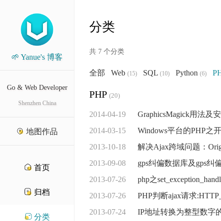
分类
共 7 个分类
🌱 Yanue's 博客
全部
Web
SQL
Python
P
(15)
(10)
(6)
Go & Web Developer
PHP
(20)
Shenzhen China
2014-04-19
GraphicsMagick用法及安
2014-03-15
Windows平台的PHP
地图作品
2013-10-18
解决Ajax跨域问题：Origin xx i
2013-09-08
gps纠偏数据库及gps纠
首页
2013-07-26
php之set_exception_handl
归档
2013-07-26
PHP判断ajax请求:HTTP
2013-07-24
IP地址转换为整型数字的P
分类